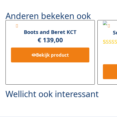
Anderen bekeken ook
Boots and Beret KCT
S
€
139,00
Gewa
3
rd
5.
Bekijk
product
5
geba
op
kl
waard
en
Wellicht ook interessant