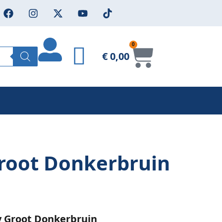
0
€
0,00
Groot Donkerbruin
y Groot Donkerbruin