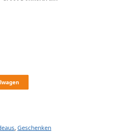
elwagen
deaus
,
Geschenken