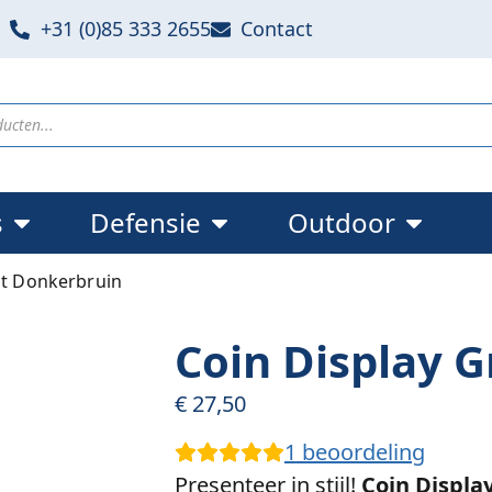
+31 (0)85 333 2655
Contact
s
Defensie
Outdoor
ot Donkerbruin
Coin Display 
€
27,50
1
beoordeling
Presenteer in stijl!
Coin Displa