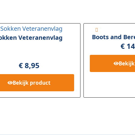
Boots and Ber
okken Veteranenvlag
€
14
ardee
00
op
Bekij
€
8,95
seerd
ant
Bekijk
product
ering