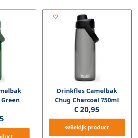
amelbak
Drinkfles Camelbak
 Green
Chug Charcoal 750ml
€
20,95
l
5
Bekijk
product
oduct