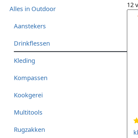
12 
Alles in Outdoor
Aanstekers
Drinkflessen
Kleding
Kompassen
Kookgerei
Multitools
G
1
Rugzakken
k
r