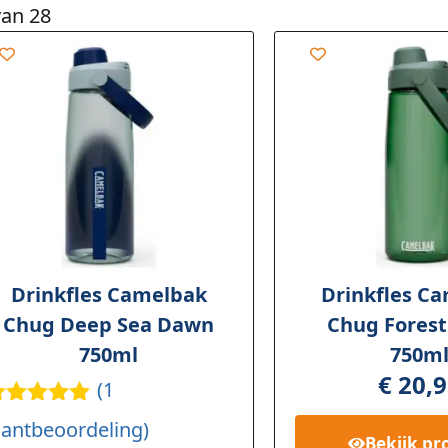
van 28
Drinkfles Camelbak
Drinkfles C
Chug Deep Sea Dawn
Chug Forest
750ml
750m
€
20,9
(
1
ewaardee
lantbeoordeling)
d
5.00
op
Bekijk
pr