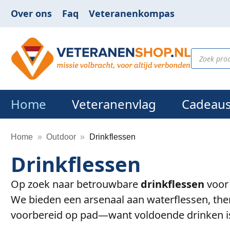
Over ons
Faq
Veteranenkompas
Home
Veteranenvlag
Cadeau
Home
»
Outdoor
»
Drinkflessen
Drinkflessen
Op zoek naar betrouwbare
drinkflessen
voor 
We bieden een arsenaal aan waterflessen, ther
voorbereid op pad—want voldoende drinken is