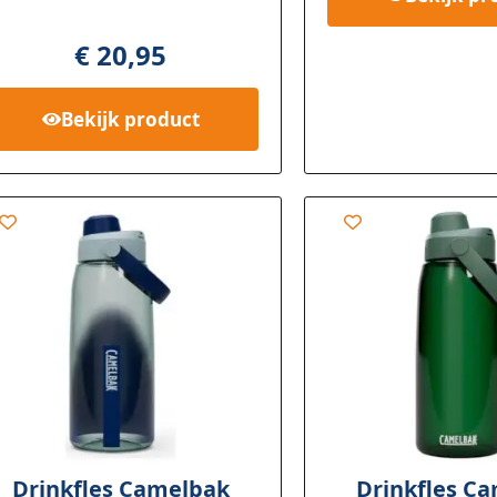
ebaseerd
€
20,95
p
klant
aardering
Bekijk
product
Drinkfles Camelbak
Drinkfles C