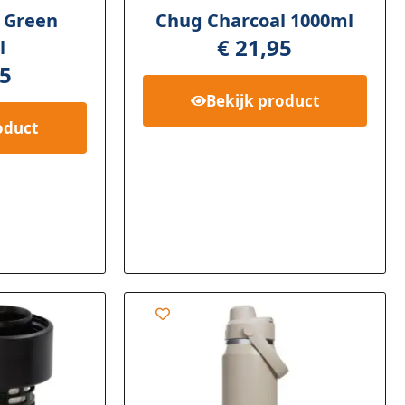
 Green
Chug Charcoal 1000ml
€
21,95
l
5
Bekijk
product
oduct