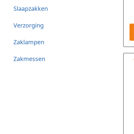
5
Slaapzakken
g
o
w
Verzorging
Zaklampen
Zakmessen