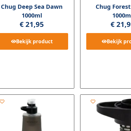
Chug Deep Sea Dawn
Chug Forest
1000ml
1000m
€
21,95
€
21,9
Bekijk
product
Bekijk
pr