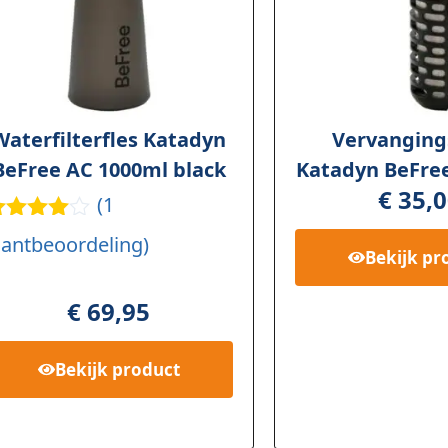
Waterfilterfles Katadyn
Vervangings
BeFree AC 1000ml black
Katadyn BeFree
€
35,0
(
1
ewaard
lantbeoordeling)
erd
4.00
Bekijk
pr
p 5
ebaseer
€
69,95
 op
lant
aarderi
Bekijk
product
g