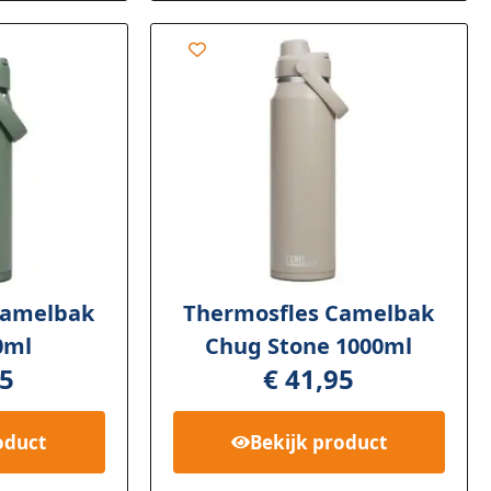
Camelbak
Thermosfles Camelbak
0ml
Chug Stone 1000ml
5
€
41,95
oduct
Bekijk
product