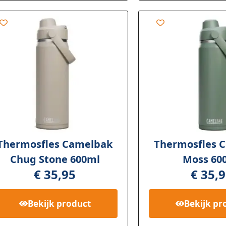
Thermosfles Camelbak
Thermosfles 
Chug Stone 600ml
Moss 60
€
35,95
€
35,9
Bekijk
product
Bekijk
pr