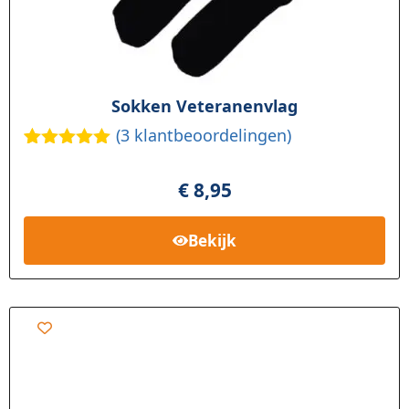
Sokken Veteranenvlag
(
3
klantbeoordelingen)
Gewaardee
3
rd
5.00
op
€
8,95
5
gebaseerd
op
klant
Bekijk
waardering
en