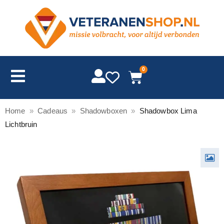
0
Home
»
Cadeaus
»
Shadowboxen
»
Shadowbox Lima
Lichtbruin