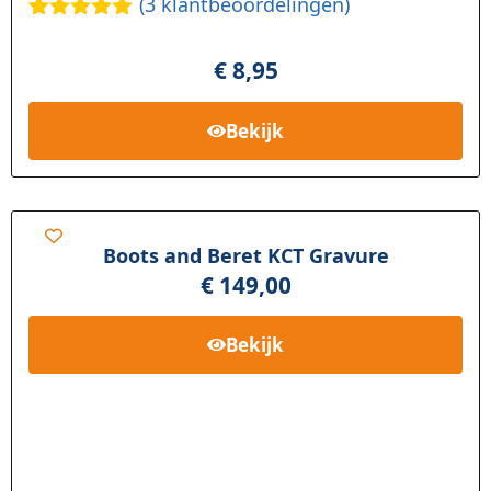
(
3
klantbeoordelingen)
Gewaardee
3
rd
5.00
op
€
8,95
5
gebaseerd
op
klant
Bekijk
waardering
en
Boots and Beret KCT Gravure
€
149,00
Bekijk