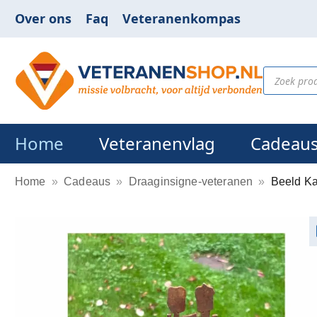
Over ons
Faq
Veteranenkompas
Home
Veteranenvlag
Cadeau
Home
»
Cadeaus
»
Draaginsigne-veteranen
»
Beeld K