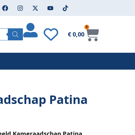
0
€
0,00
adschap Patina
eeld Kameraadschap Patina