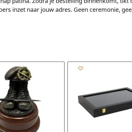
 patina. Zodra je bestelling binnenkomt, tikt on
 koers inzet naar jouw adres. Geen ceremonie, ge