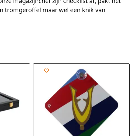
ze magazijnchef zijn checklist af, pakt het
en tromgeroffel maar wel een knik van