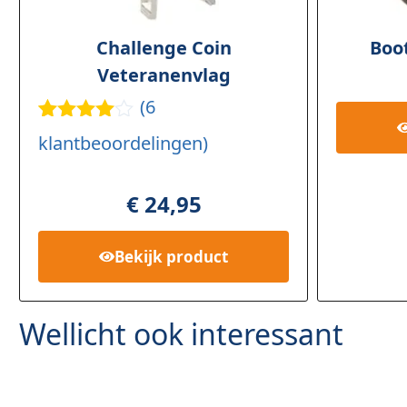
Challenge Coin
Boo
Veteranenvlag
(
6
Gewaarde
6
klantbeoordelingen)
erd
4.67
op 5
gebaseerd
€
24,95
op
klant
waarderin
gen
Bekijk
product
Wellicht ook interessant