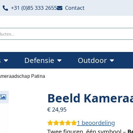
+31 (0)85 333 2655
Contact
s
Defensie
Outdoor
ameraadschap Patina
Beeld Kamera
€
24,95
1
beoordeling
Twee figuren, één symbool –
B