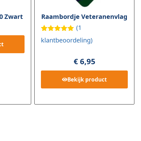
0 Zwart
Raambordje Veteranenvlag
(
1
Gewaardee
1
klantbeoordeling)
rd
5.00
op
ct
5
gebaseerd
€
6,95
op
klant
waardering
Bekijk
product