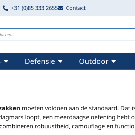
+31 (0)85 333 2655
Contact
s
Defensie
Outdoor
gzakken
moeten voldoen aan de standaard. Dat i
 dagmars loopt, een meerdaagse oefening hebt of
combineren robuustheid, camouflage en function