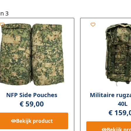
an 3
NFP Side Pouches
Militaire rugz
€
59,00
40L
€
159,
Bekijk
product
Bekijk
pr