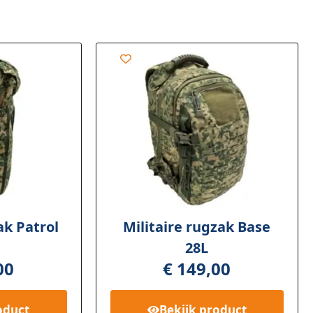
ak Patrol
Militaire rugzak Base
28L
00
€
149,00
oduct
Bekijk
product