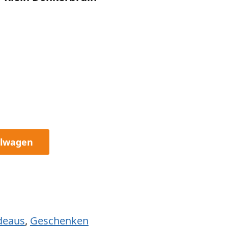
elwagen
deaus
,
Geschenken