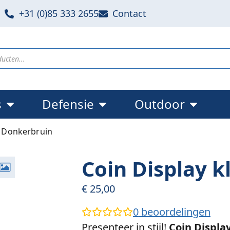
+31 (0)85 333 2655
Contact
s
Defensie
Outdoor
n Donkerbruin
Coin Display k
€
25,00
0
beoordelingen
Presenteer in stijl!
Coin Displa