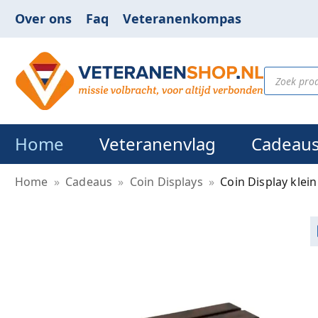
Over ons
Faq
Veteranenkompas
Home
Veteranenvlag
Cadeau
Home
»
Cadeaus
»
Coin Displays
»
Coin Display klei