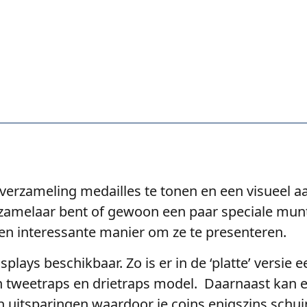
erzameling medailles te tonen en een visueel aa
rzamelaar bent of gewoon een paar speciale munte
 en interessante manier om ze te presenteren.
splays beschikbaar. Zo is er in de ‘platte’ versie 
 in tweetraps en drietraps model. Daarnaast kan
en uitsparingen waardoor je coins enigszins sch