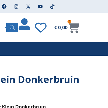
0
€
0,00
lein Donkerbruin
y Klein Donkerbruin