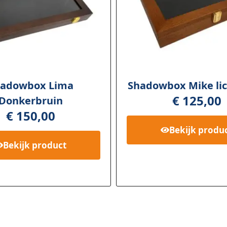
adowbox Lima
Shadowbox Mike lic
€
125,00
Donkerbruin
€
150,00
Bekijk
produ
Bekijk
product