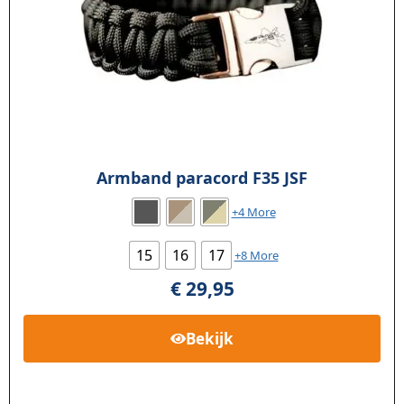
Armband paracord F35 JSF
+4 More
15
16
17
+8 More
€
29,95
Bekijk