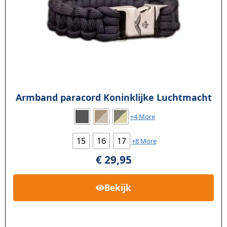
Armband paracord Koninklijke Luchtmacht
+4 More
15
16
17
+8 More
€
29,95
Bekijk