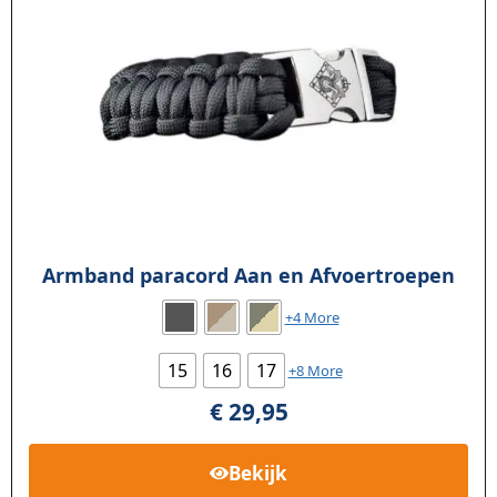
Armband paracord Aan en Afvoertroepen
+4 More
15
16
17
+8 More
€
29,95
Bekijk