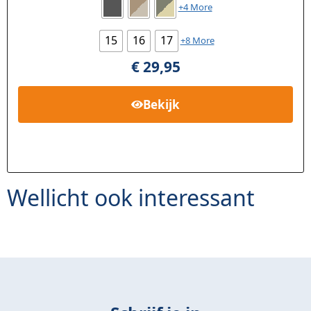
+4 More
15
16
17
+8 More
€
29,95
Bekijk
Wellicht ook interessant