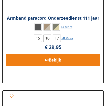
Armband paracord Onderzeedienst 111 jaar
+4 More
15
16
17
+8 More
€
29,95
Bekijk