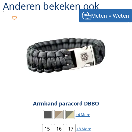
Anderen bekeken ook
Meten = Weten
Armband paracord DBBO
+4 More
15
16
17
+8 More