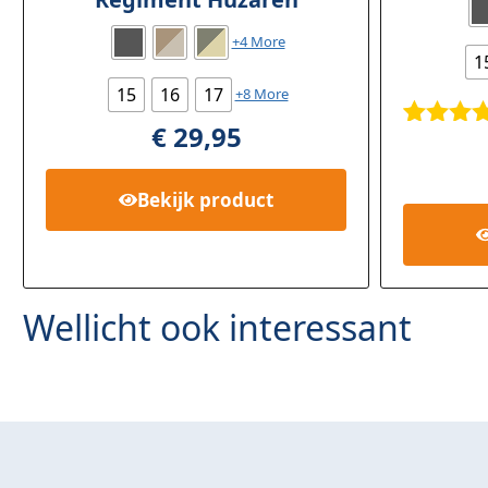
+4 More
1
15
16
17
+8 More
€
29,95
Gewaar
1
rd
5.00
5
Bekijk
product
gebasee
op
klant
waarder
Wellicht ook interessant