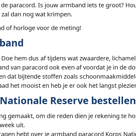
de paracord. Is jouw armband iets te groot? Ho
zal dan nog wat krimpen.
 of horloge voor de meting!
mband
ad. Doe hem dus af tijdens wat zwaardere, lich
d van paracord ook even af voordat je in de dou
n dat bijtende stoffen zoals schoonmaakmiddelen 
aad het mooist en heb je er ook het langst plezier
Nationale Reserve bestellen
 gemaakt, om die reden dien je rekening te houd
week uit.
 vragen hebt over je armband paracord Korps Nat