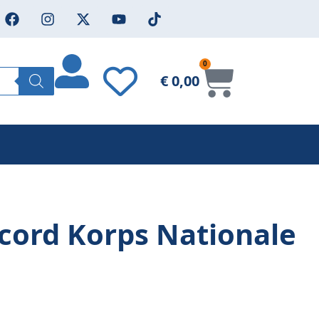
0
€
0,00
ord Korps Nationale