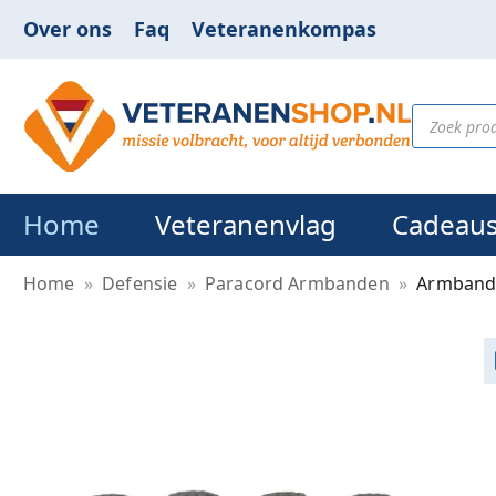
Over ons
Faq
Veteranenkompas
Home
Veteranenvlag
Cadeau
Home
»
Defensie
»
Paracord Armbanden
»
Armband 