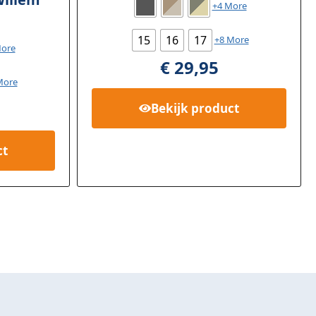
+4 More
15
16
17
+8 More
More
€
29,95
More
Bekijk
product
ct