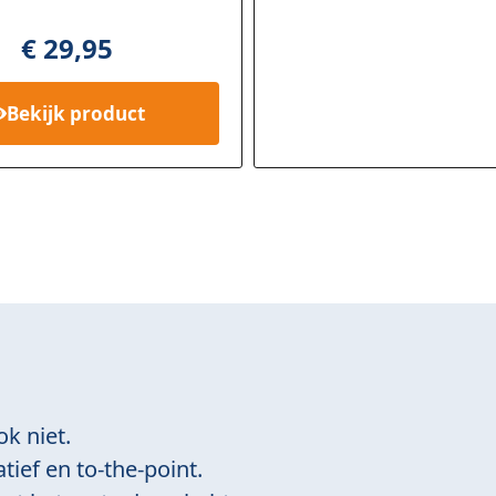
€
29,95
Bekijk
product
ok niet.
tief en to-the-point.