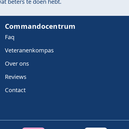
at beters te doen hebt.
Commandocentrum
Faq
Veteranenkompas
Over ons
Reviews
Contact