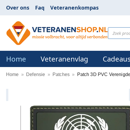
Over ons
Faq
Veteranenkompas
Home
Veteranenvlag
Cadeau
Home
»
Defensie
»
Patches
»
Patch 3D PVC Verenigde