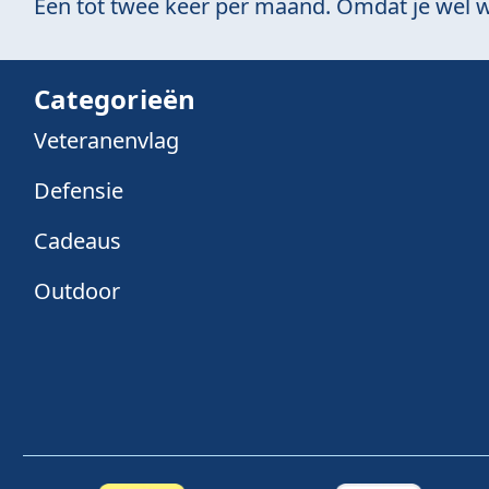
Een tot twee keer per maand. Omdat je wel w
Categorieën
Veteranenvlag
Defensie
Cadeaus
Outdoor