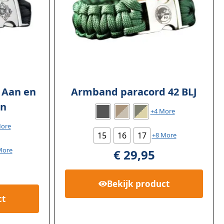
 Aan en
Armband paracord 42 BLJ
en
+4 More
More
15
16
17
+8 More
More
€
29,95
Bekijk
product
ct