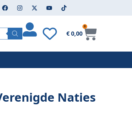
0
€
0,00
Verenigde Naties