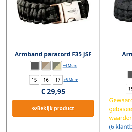
Armband paracord F35 JSF
Ar
+4 More
15
16
17
+8 More
1
€
29,95
Gewaar
gebasee
Bekijk
product
waarder
(
6
klantb