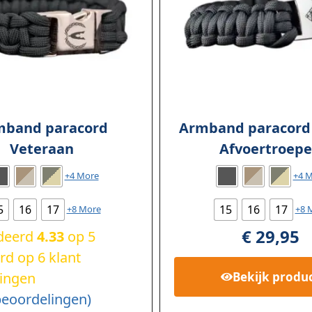
mband paracord
Armband paracord
Veteraan
Afvoertroep
+4 More
+4 
5
16
17
15
16
17
+8 More
+8 
€
29,95
deerd
4.33
op 5
rd op
6
klant
ingen
Bekijk
produ
eoordelingen)