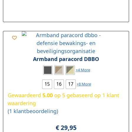
Armband paracord DBBO
+4 More
15
16
17
+8 More
Gewaardeerd
5.00
op 5 gebaseerd op
1
klant
waardering
(
1
klantbeoordeling)
€
29,95