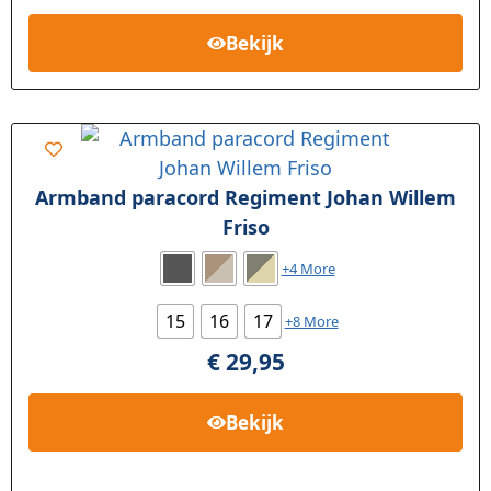
Bekijk
Armband paracord Regiment Johan Willem
Friso
+4 More
15
16
17
+8 More
€
29,95
Bekijk