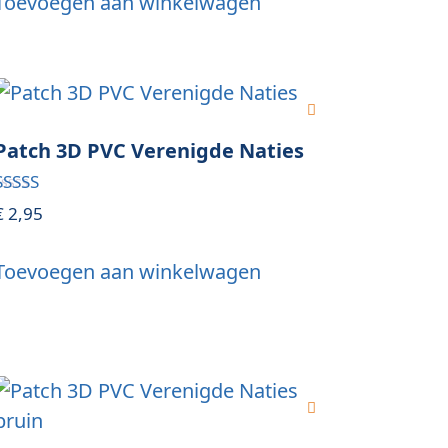
Toevoegen aan winkelwagen
Patch 3D PVC Verenigde Naties
Gewaardeerd
€
2,95
5.00
uit 5
Toevoegen aan winkelwagen