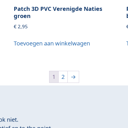
Patch 3D PVC Verenigde Naties
groen
€
2,95
Toevoegen aan winkelwagen
1
2
→
ok niet.