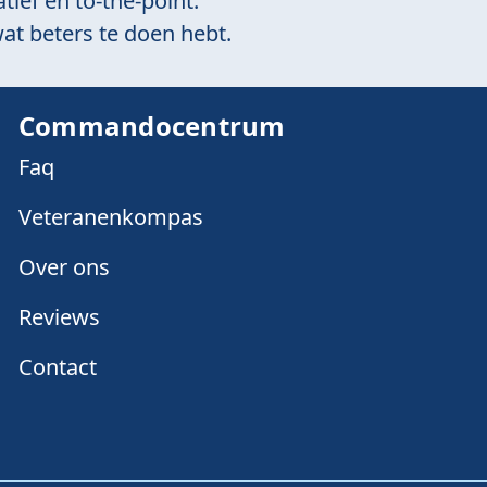
tief en to-the-point.
at beters te doen hebt.
Commandocentrum
Faq
Veteranenkompas
Over ons
Reviews
Contact