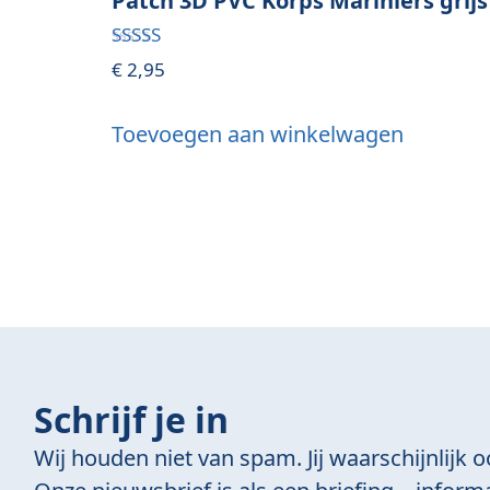
Patch 3D PVC Korps Mariniers grijs
Gewaardeerd
€
2,95
5.00
uit 5
Toevoegen aan winkelwagen
Schrijf je in
Wij houden niet van spam. Jij waarschijnlijk o