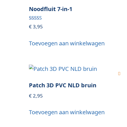
Noodfluit 7-in-1
Gewaardeerd
€
3,95
4.80
uit 5
Toevoegen aan winkelwagen
Patch 3D PVC NLD bruin
€
2,95
Toevoegen aan winkelwagen