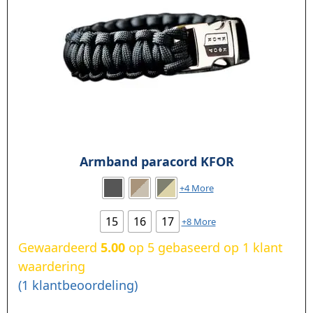
Armband paracord KFOR
+4 More
15
16
17
+8 More
Gewaardeerd
5.00
op 5 gebaseerd op
1
klant
waardering
(
1
klantbeoordeling)