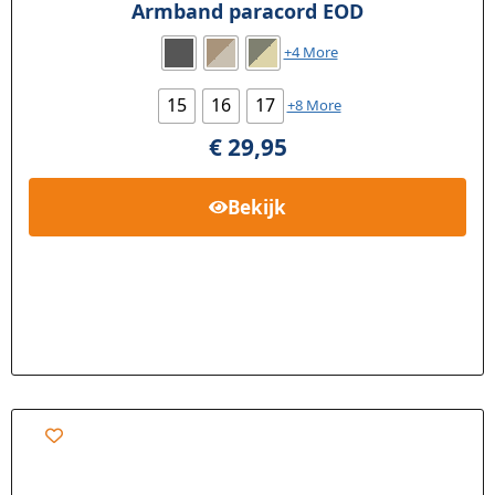
Armband paracord EOD
+4 More
15
16
17
+8 More
€
29,95
Bekijk