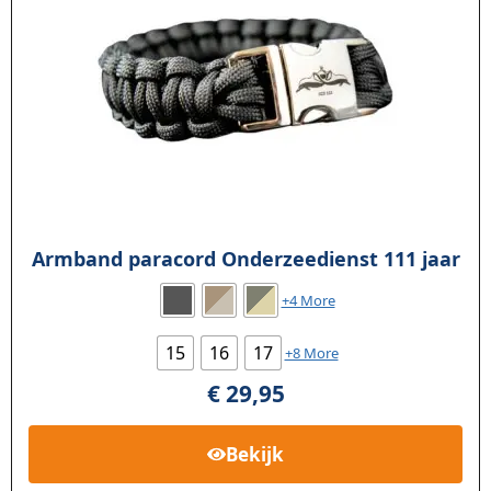
Armband paracord Onderzeedienst 111 jaar
+4 More
15
16
17
+8 More
€
29,95
Bekijk