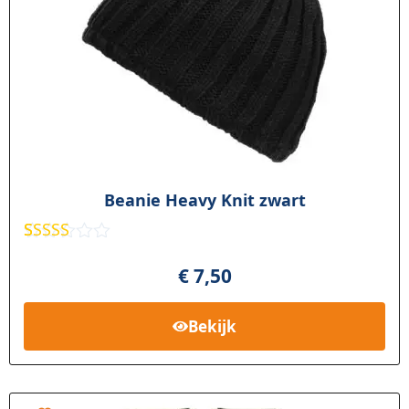
Beanie Heavy Knit zwart
Gewaardee
1
rd
5.00
op
€
7,50
5
gebaseerd
op
klant
Bekijk
waardering