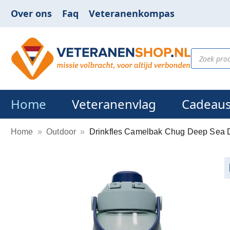
Over ons
Faq
Veteranenkompas
Home
Veteranenvlag
Cadeau
Home
»
Outdoor
»
Drinkfles Camelbak Chug Deep Sea