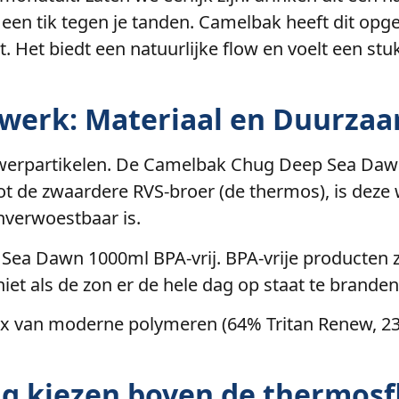
 of een tik tegen je tanden. Camelbak heeft dit o
. Het biedt een natuurlijke flow en voelt een stu
werk: Materiaal en Duurza
erpartikelen. De Camelbak Chug Deep Sea Dawn 
 tot de zwaardere RVS-broer (de thermos), is dez
nverwoestbaar is.
ea Dawn 1000ml BPA-vrij. BPA-vrije producten zi
et als de zon er de hele dag op staat te branden
ix van moderne polymeren (64% Tritan Renew, 23% P
g kiezen boven de thermosf