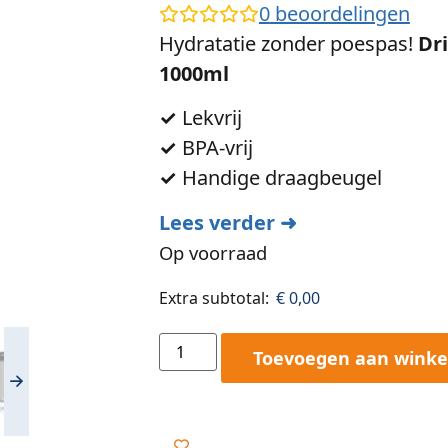
0
beoordelingen
Hydratatie zonder poespas!
Dr
1000ml
✓
Lekvrij
✓
BPA-vrij
✓
Handige draagbeugel
Lees verder ➜
Op voorraad
Extra subtotal:
€
0,00
Toevoegen aan wink