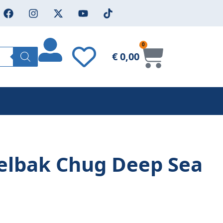
0
€
0,00
elbak Chug Deep Sea