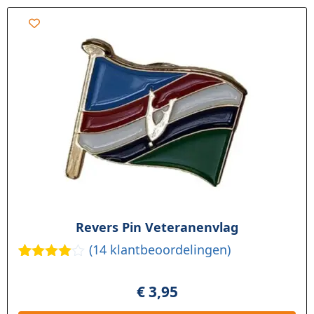
Revers Pin Veteranenvlag
(
14
klantbeoordelingen)
Gewaarde
14
erd
4.79
€
3,95
op 5
gebaseerd