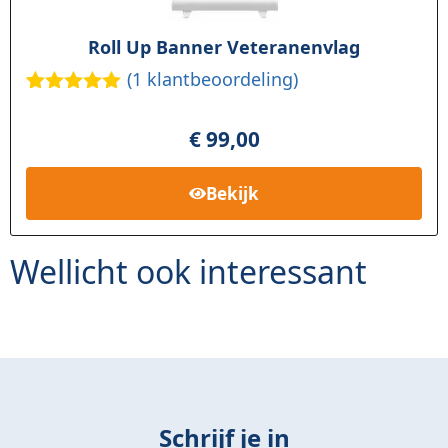
Roll Up Banner Veteranenvlag
(
1
klantbeoordeling)
Gewaardee
1
rd
5.00
op
€
99,00
5
gebaseerd
op
klant
Bekijk
waardering
Wellicht ook interessant
Schrijf je in