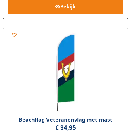
op
klant
Bekijk
waarderin
gen
Beachflag Veteranenvlag met mast
€
94,95