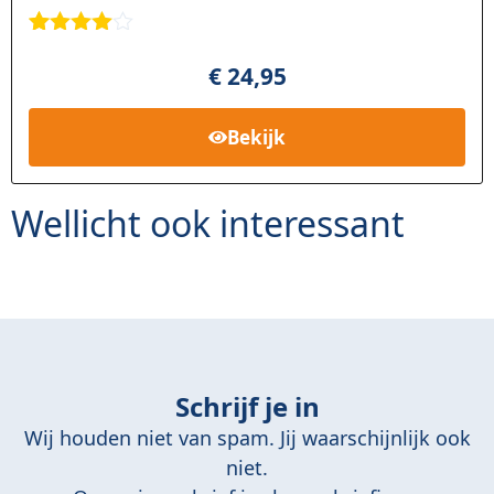
Gewaarde
87
erd
4.86
€
24,95
op 5
gebaseerd
op
klant
Bekijk
waarderin
gen
Wellicht ook interessant
Schrijf je in
Wij houden niet van spam. Jij waarschijnlijk ook
niet.