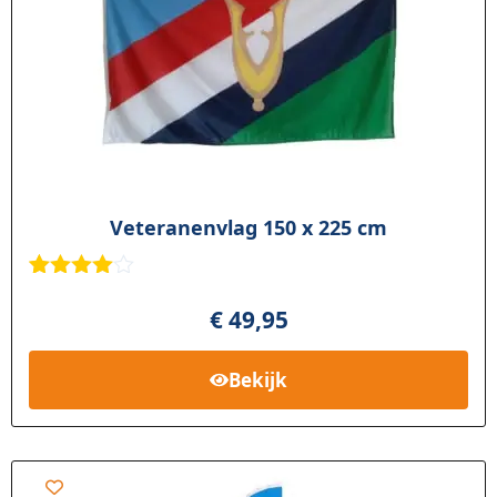
Veteranenvlag 150 x 225 cm
Gewaarde
9
erd
4.78
€
49,95
op 5
gebaseerd
op
klant
Bekijk
waarderin
gen