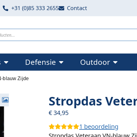
+31 (0)85 333 2655
Contact
s
Defensie
Outdoor
-blauw Zijde
Stropdas Vete
€
34,95
1
beoordeling
Stropdas Veteraan VN-blauw Zi