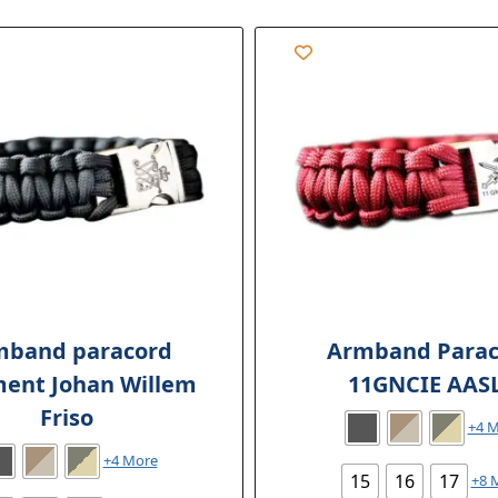
mband paracord
Armband Parac
ent Johan Willem
11GNCIE AAS
Friso
+4 
+4 More
15
16
17
+8 