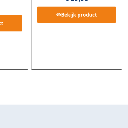
Bekijk
product
ct