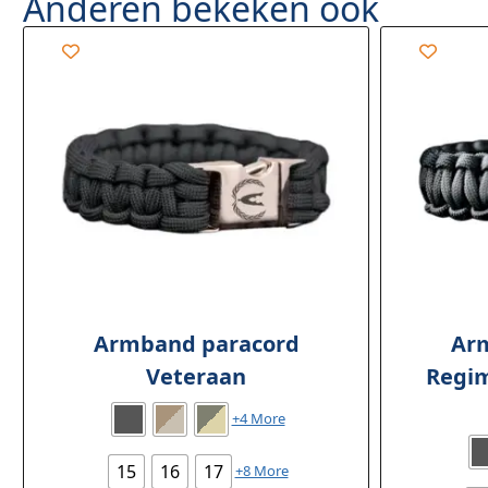
Anderen bekeken ook
Armband paracord
Ar
Veteraan
Regim
+4 More
15
16
17
+8 More