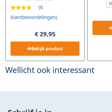
1
(
6
Gewaard
6
klantbeoordelingen)
eerd
4.33
op 5
gebaseer
€
29,95
d op
klant
waarderi
ngen
Bekijk
product
Wellicht ook interessant