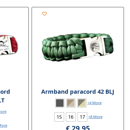
ord
Armband paracord 42 BLJ
LT
+4 More
More
15
16
17
+8 More
More
€
29,95