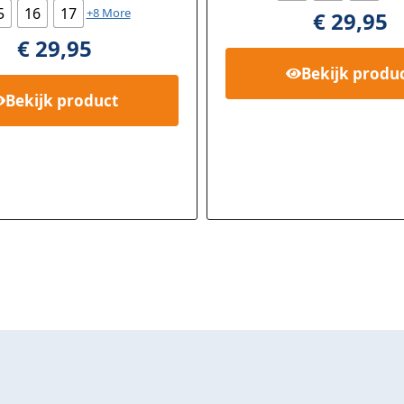
5
16
17
+8 More
€
29,95
€
29,95
Bekijk
produ
Bekijk
product