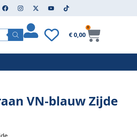
0
€
0,00
raan VN-blauw Zijde
jde