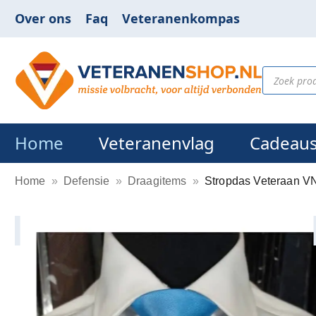
Over ons
Faq
Veteranenkompas
Home
Veteranenvlag
Cadeau
Home
»
Defensie
»
Draagitems
»
Stropdas Veteraan VN