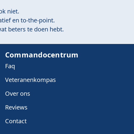
ok niet.
tief en to-the-point.
at beters te doen hebt.
Commandocentrum
Faq
Veteranenkompas
Over ons
Reviews
Contact