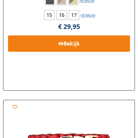
+4 More
15
16
17
+8 More
€
29,95
Bekijk