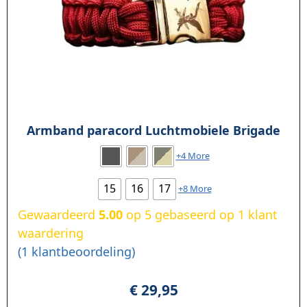
Armband paracord Luchtmobiele Brigade
+4 More
15
16
17
+8 More
Gewaardeerd
5.00
op 5 gebaseerd op
1
klant
waardering
(
1
klantbeoordeling)
€
29,95