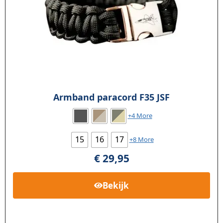
Armband paracord F35 JSF
+4 More
15
16
17
+8 More
€
29,95
Bekijk