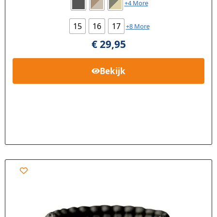
+4 More
15
16
17
+8 More
€
29,95
Bekijk