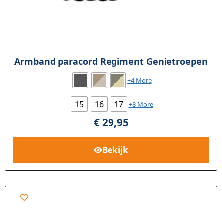
Armband paracord Regiment Genietroepen
+4 More
15
16
17
+8 More
€
29,95
Bekijk