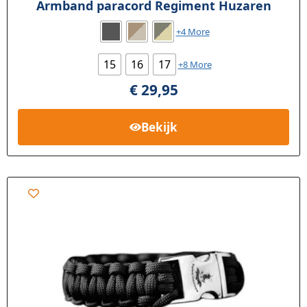
Armband paracord Regiment Huzaren
+4 More
15
16
17
+8 More
€
29,95
Bekijk