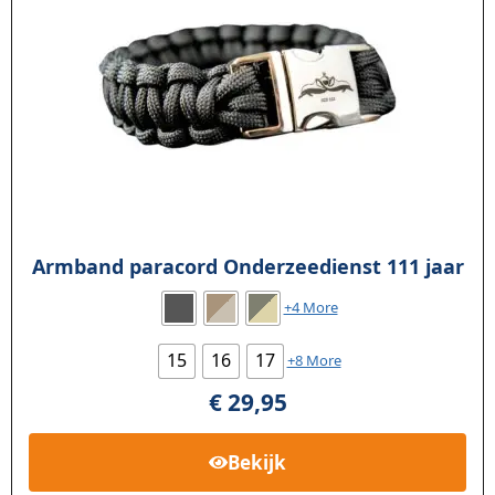
Armband paracord Onderzeedienst 111 jaar
+4 More
15
16
17
+8 More
€
29,95
Bekijk