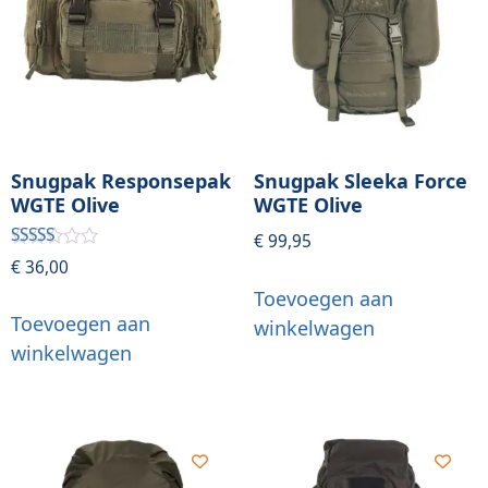
Snugpak Responsepak
Snugpak Sleeka Force
WGTE Olive
WGTE Olive
€
99,95
Gewaardeerd
€
36,00
5.00
uit 5
Toevoegen aan
Toevoegen aan
winkelwagen
winkelwagen