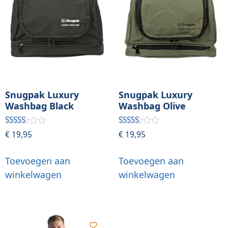
Snugpak Luxury
Snugpak Luxury
Washbag Black
Washbag Olive
Gewaardeerd
Gewaardeerd
€
19,95
€
19,95
4.00
4.00
uit 5
uit 5
Toevoegen aan
Toevoegen aan
winkelwagen
winkelwagen