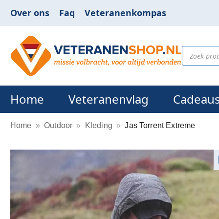
Over ons
Faq
Veteranenkompas
Home
Veteranenvlag
Cadeau
Home
»
Outdoor
»
Kleding
»
Jas Torrent Extreme