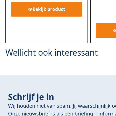
rd
5.00
5
Bekijk
product
gebasee
op
klant
waarder
en
Wellicht ook interessant
Schrijf je in
Wij houden niet van spam. Jij waarschijnlijk o
Onze nieuwsbrief is als een briefing – informa