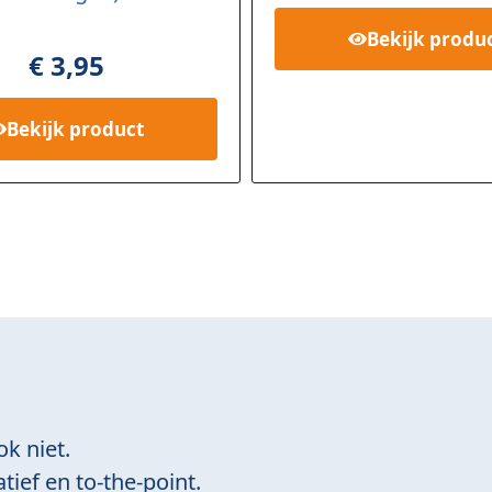
op
Bekijk
produ
rd
€
3,95
ing
Bekijk
product
ok niet.
tief en to-the-point.