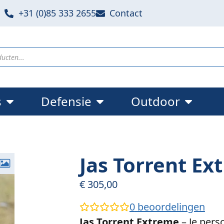
+31 (0)85 333 2655
Contact
s
Defensie
Outdoor
Jas Torrent Ex
€
305,00
0
beoordelingen
Jas Torrent Extreme
– Je pers