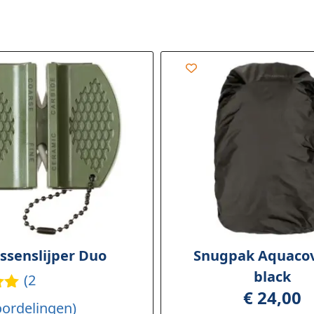
ssenslijper Duo
Snugpak Aquacov
black
(
2
€
24,00
dee
oordelingen)