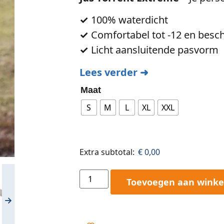
✓
100% waterdicht
✓
Comfortabel tot -12 en besc
✓
Licht aansluitende pasvorm
Lees verder ➜
Maat
S
M
L
XL
XXL
Extra subtotal:
€
0,00
Toevoegen aan wink