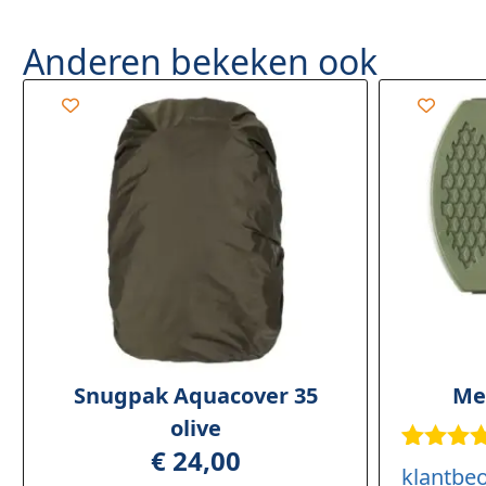
Anderen bekeken ook
Snugpak Aquacover 35
Me
olive
€
24,00
Gewaar
2
klantbe