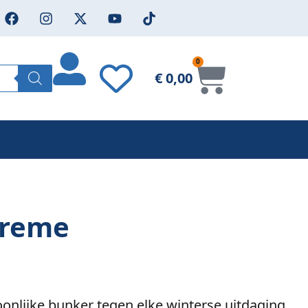
0
€
0,00
treme
oonlijke bunker tegen elke winterse uitdaging