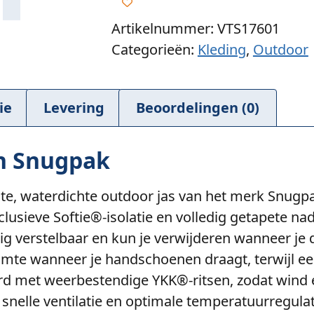
Artikelnummer: VTS17601
Categorieën:
Kleding
,
Outdoor
ie
Levering
Beoordelingen (0)
n Snugpak
e, waterdichte outdoor jas van het merk Snug
sieve Softie®-isolatie en volledig getapete nad
ig verstelbaar en kun je verwijderen wanneer j
mte wanneer je handschoenen draagt, terwijl een
evoerd met weerbestendige YKK®-ritsen, zodat win
r snelle ventilatie en optimale temperatuurregula