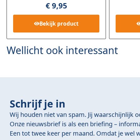
gebaseer
gebasee
€
9,95
d op
klant
op
klant
waarderin
waarder
gen
Bekijk
product
Wellicht ook interessant
Schrijf je in
Wij houden niet van spam. Jij waarschijnlijk o
Onze nieuwsbrief is als een briefing – informa
Een tot twee keer per maand. Omdat je wel w