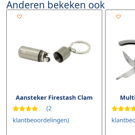
Anderen bekeken ook
Aansteker Firestash Clam
Mult
(
2
Gewaarde
2
Gewaar
1
klantbeoordelingen)
klantbeo
erd
4.50
rd
5.00
op 5
5