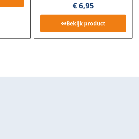
gebaseer
€
6,95
d op
klant
waarderi
Bekijk
product
ng