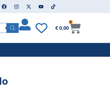
0
€
0,00
lo