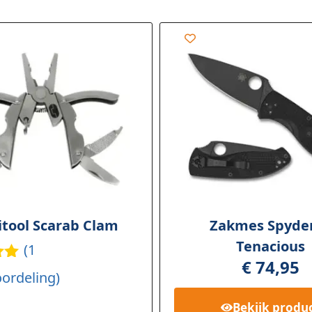
itool Scarab Clam
Zakmes Spyde
Tenacious
(
1
€
74,95
dee
ordeling)
op
Bekijk
produ