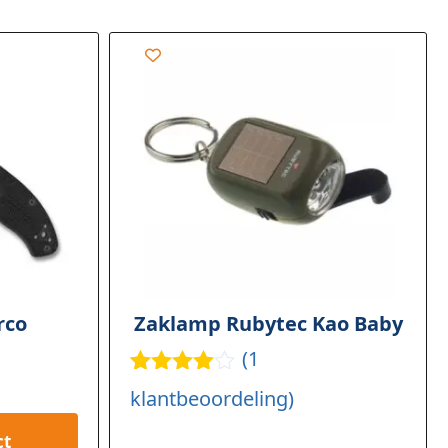
rco
Zaklamp Rubytec Kao Baby
(
1
Gewaard
1
klantbeoordeling)
eerd
4.00
op 5
ct