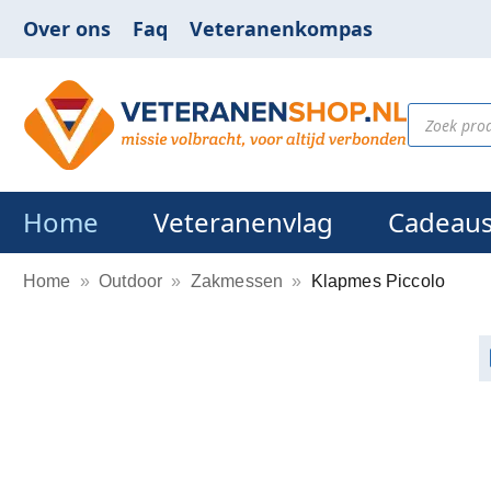
Over ons
Faq
Veteranenkompas
Home
Veteranenvlag
Cadeau
Home
»
Outdoor
»
Zakmessen
»
Klapmes Piccolo