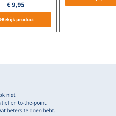
rd
€
9,95
ing
Bekijk
product
ok niet.
tief en to-the-point.
at beters te doen hebt.