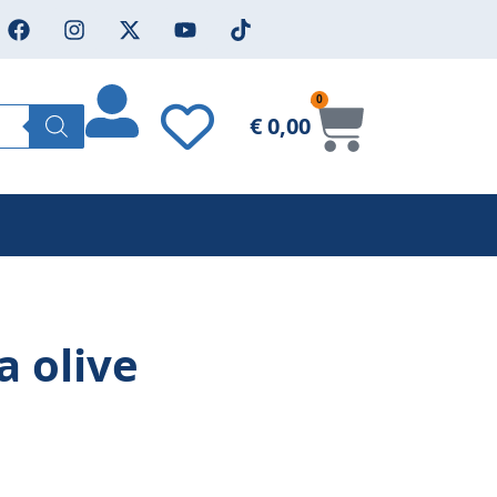
0
€
0,00
a olive