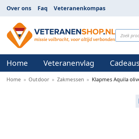
Over ons
Faq
Veteranenkompas
Home
Veteranenvlag
Cadeau
Home
»
Outdoor
»
Zakmessen
»
Klapmes Aquila oliv