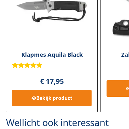
Klapmes Aquila Black
Za
Gewaardee
1
rd
5.00
op
€
17,95
5
gebaseerd
op
klant
Bekijk
product
waardering
Wellicht ook interessant