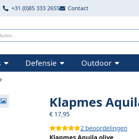
+31 (0)85 333 2655
Contact
s
Defensie
Outdoor
e
Klapmes Aquil
€
17,95
2
beoordelingen
Klapmes Aquila olive