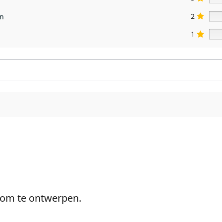
2
en
1
e om te ontwerpen.