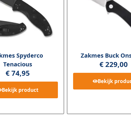
kmes Spyderco
Zakmes Buck Ons
€
229,00
Tenacious
€
74,95
Bekijk
produ
Bekijk
product