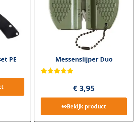
et PE
Messenslijper Duo
Gewaardee
2
rd
5.00
op
€
3,95
ct
5
gebaseerd
op
klant
Bekijk
product
waardering
en