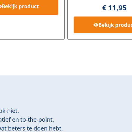
rd
5.00
op
€
11,95
Bekijk
product
5
gebaseerd
op
klant
Bekijk
produ
waardering
ok niet.
tief en to-the-point.
at beters te doen hebt.