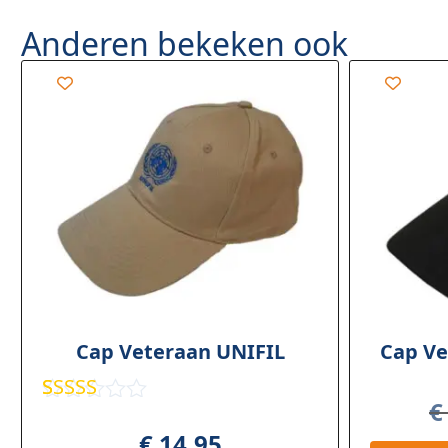
Anderen bekeken ook
Cap Veteraan UNIFIL
Cap Ve
€
Gewaardee
2
rd
5.00
op
€
14,95