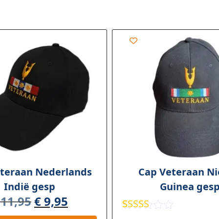
teraan Nederlands
Cap Veteraan N
Indië gesp
Guinea ges
11,95
€
9,95
Gewaardee
1