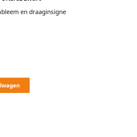
leem en draaginsigne
elwagen