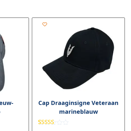
ieuw-
Cap Draaginsigne Veteraan
p
marineblauw
Gewaarde
4