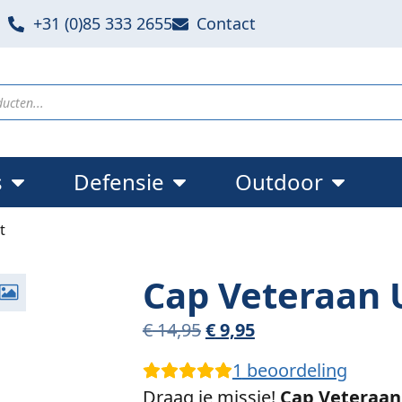
+31 (0)85 333 2655
Contact
s
Defensie
Outdoor
t
Cap Veteraan 
€
14,95
€
9,95
1
beoordeling
Draag je missie!
Cap Veteraan