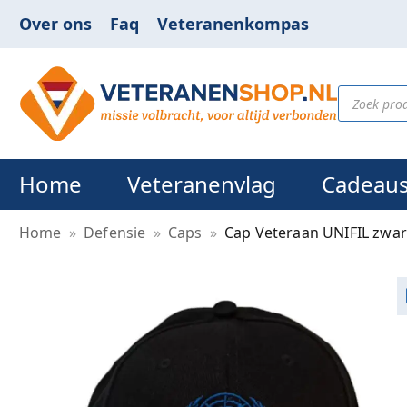
Over ons
Faq
Veteranenkompas
Home
Veteranenvlag
Cadeau
Home
»
Defensie
»
Caps
»
Cap Veteraan UNIFIL zwar