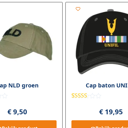
ap NLD groen
Cap baton UNI
d
Gewaard
4
0
eerd
4.25
€
9,50
€
19,95
op 5
r
gebaseer
d op