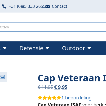
+31 (0)85 333 2655
Contact
s
Defensie
Outdoor
Cap Veteraan 
€
11,95
€
9,95
1
beoordeling
Cap Veteraan ISAF
voor herke