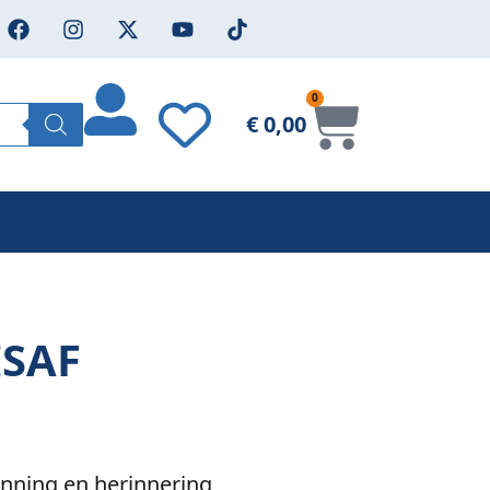
0
€
0,00
ISAF
nning en herinnering