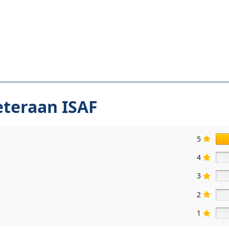
eteraan ISAF
5
4
3
2
1