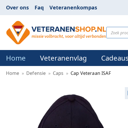
Over ons
Faq
Veteranenkompas
Home
Veteranenvlag
Cadeau
Home
»
Defensie
»
Caps
»
Cap Veteraan ISAF