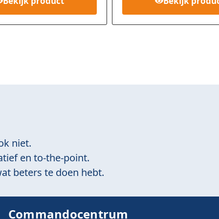
Bekijk
product
Bekijk
produ
klant
i
waarderi
ngen
ok niet.
tief en to-the-point.
at beters te doen hebt.
Commandocentrum