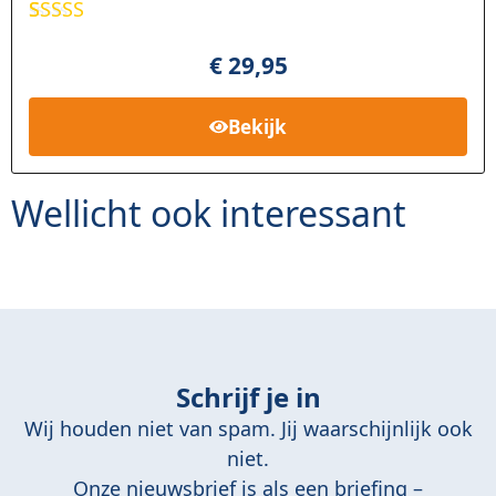
Gewaardee
1
rd
5.00
op
€
29,95
5
gebaseerd
op
klant
Bekijk
waardering
Wellicht ook interessant
Schrijf je in
Wij houden niet van spam. Jij waarschijnlijk ook
niet.
Onze nieuwsbrief is als een briefing –