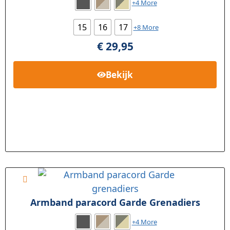
+4 More
15
16
17
+8 More
€
29,95
Bekijk
Armband paracord Garde Grenadiers
+4 More