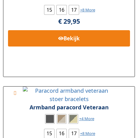
15
16
17
+8 More
€
29,95
Bekijk
Armband paracord Veteraan
+4 More
15
16
17
+8 More