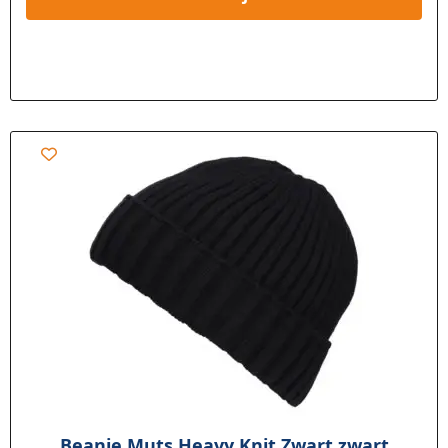
Beanie Muts Heavy Knit Zwart zwart