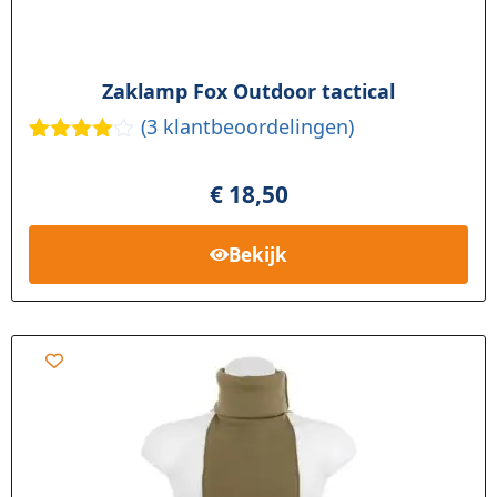
Zaklamp Fox Outdoor tactical
(
3
klantbeoordelingen)
Gewaard
3
eerd
4.33
€
18,50
op 5
gebaseer
d op
Bekijk
klant
waarderi
ngen