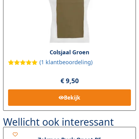
Colsjaal Groen
(
1
klantbeoordeling)
Gewaardee
1
rd
5.00
op
€
9,50
5
gebaseerd
op
klant
Bekijk
waardering
Wellicht ook interessant