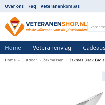
Over ons
Faq
Veteranenkompas
Home
Veteranenvlag
Cadeau
Home
»
Outdoor
»
Zakmessen
»
Zakmes Black Eagle