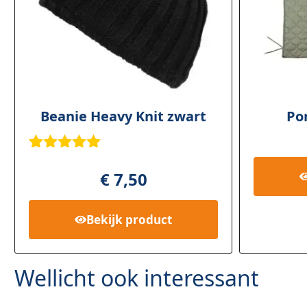
Beanie Heavy Knit zwart
Pon
Gewaardee
1
rd
5.00
op
€
7,50
5
gebaseerd
op
klant
Bekijk
product
waardering
Wellicht ook interessant