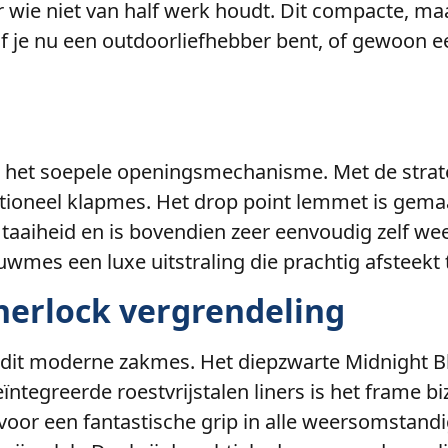
r wie niet van half werk houdt. Dit compacte, 
Of je nu een outdoorliefhebber bent, of gewoon 
r het soepele openingsmechanisme. Met de strat
tioneel klapmes. Het drop point lemmet is gem
 taaiheid en is bovendien zeer eenvoudig zelf we
ouwmes een luxe uitstraling die prachtig afsteek
linerlock vergrendeling
 dit moderne zakmes. Het diepzwarte Midnight Bl
ïntegreerde roestvrijstalen liners is het frame bi
voor een fantastische grip in alle weersomstand