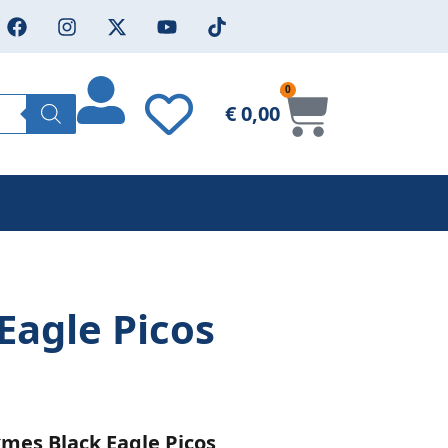
0
€
0,00
Eagle Picos
mes Black Eagle Picos