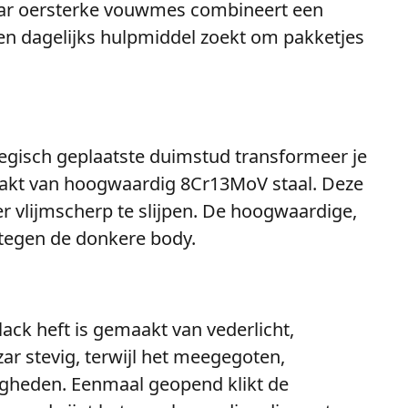
maar oersterke vouwmes combineert een
een dagelijks hulpmiddel zoekt om pakketjes
egisch geplaatste duimstud transformeer je
aakt van hoogwaardig 8Cr13MoV staal. Deze
er vlijmscherp te slijpen. De hoogwaardige,
t tegen de donkere body.
ack heft is gemaakt van vederlicht,
zar stevig, terwijl het meegegoten,
igheden. Eenmaal geopend klikt de