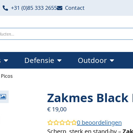
+31 (0)85 333 2655
Contact
s
Defensie
Outdoor
 Picos
Zakmes Black 
€
19,00
0
beoordelingen
Scherp, sterk en stand-by –
Zak