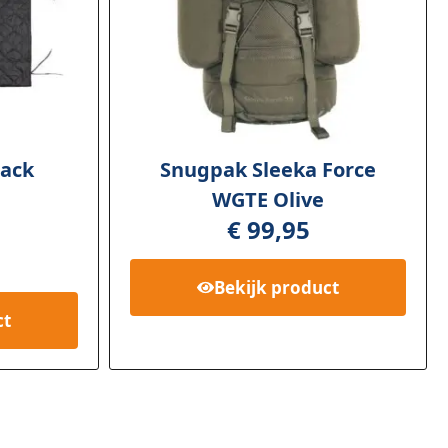
lack
Snugpak Sleeka Force
WGTE Olive
€
99,95
Bekijk
product
ct