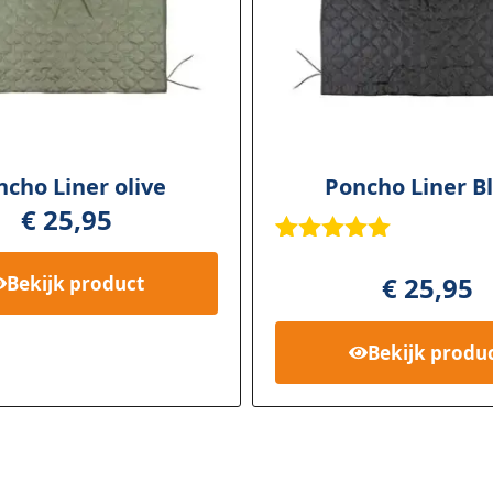
cho Liner olive
Poncho Liner B
€
25,95
Gewaardee
1
rd
5.00
op
€
25,95
Bekijk
product
5
gebaseerd
op
klant
Bekijk
produ
waardering