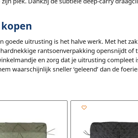
p zijn plek. Dankzij de subtiele deep-carry draag
s kopen
n goede uitrusting is het halve werk. Met het zak
hardnekkige rantsoenverpakking opensnijdt of thu
je winkelmandje en zorg dat je uitrusting complee
m waarschijnlijk sneller ‘geleend’ dan de foerier