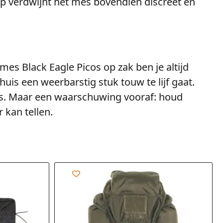
clip verdwijnt het mes bovendien discreet en
mes Black Eagle Picos op zak ben je altijd
is een weerbarstig stuk touw te lijf gaat.
t is. Maar een waarschuwing vooraf: houd
 kan tellen.