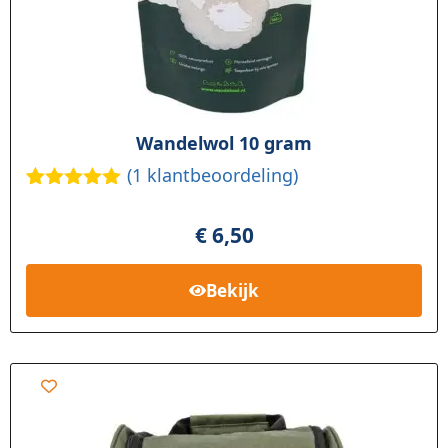
Wandelwol 10 gram
(
1
klantbeoordeling)
Gewaardee
1
rd
5.00
op
€
6,50
5
gebaseerd
op
klant
Bekijk
waardering