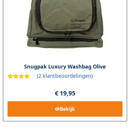
Snugpak Luxury Washbag Olive
(
2
klantbeoordelingen)
Gewaard
2
eerd
€
19,95
4.00
op 5
gebasee
rd op
Bekijk
klant
waarderi
ngen