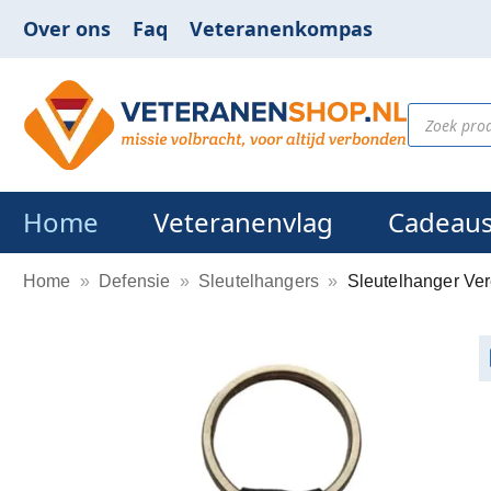
Over ons
Faq
Veteranenkompas
Home
Veteranenvlag
Cadeau
Home
»
Defensie
»
Sleutelhangers
»
Sleutelhanger Ver