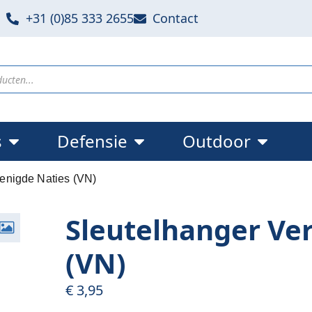
+31 (0)85 333 2655
Contact
s
Defensie
Outdoor
enigde Naties (VN)
Sleutelhanger Ve
(VN)
€
3,95