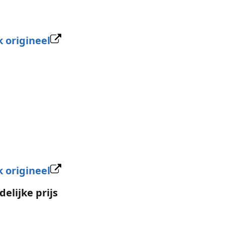
k origineel
k origineel
elijke prijs