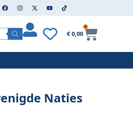
0
€
0,00
renigde Naties