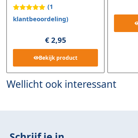
(
1
Gewaardee
1
klantbeoordeling)
rd
5.00
op
5
gebaseerd
€
2,95
op
klant
waardering
Bekijk
product
Wellicht ook interessant
Schrijf je in