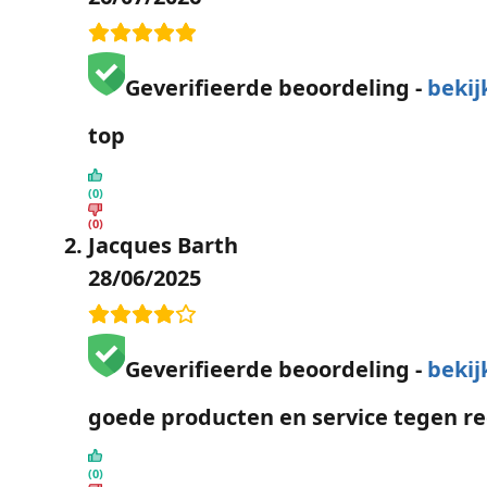
Geverifieerde beoordeling -
bekij
top
(0)
(0)
Jacques Barth
28/06/2025
Geverifieerde beoordeling -
bekij
goede producten en service tegen red
(0)