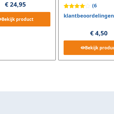
€
24,95
(
6
Gewaard
6
klantbeoordelingen
eerd
4.17
Bekijk
product
op 5
gebaseer
€
4,50
d op
klant
waarderi
Bekijk
produ
ngen