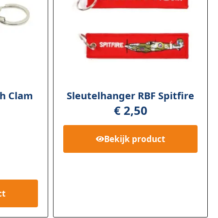
sh Clam
Sleutelhanger RBF Spitfire
€
2,50
Bekijk
product
ct