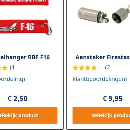
telhanger RBF F16
Aansteker Firesta
(
1
(
2
dee
Gewaarde
2
ordeling)
klantbeoordelingen)
op
erd
4.50
op 5
rd
gebaseer
€
2,50
€
9,95
d op
klant
ing
waarderin
gen
Bekijk
product
Bekijk
produ