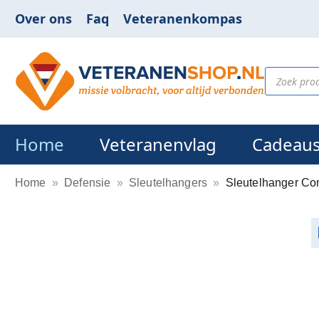
Over ons
Faq
Veteranenkompas
Home
Veteranenvlag
Cadeau
Home
»
Defensie
»
Sleutelhangers
»
Sleutelhanger C