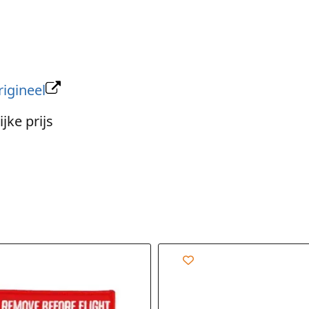
rigineel
jke prijs