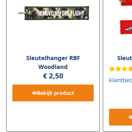
Sleutelhanger RBF
Sleu
Woodland
€
2,50
Gewaar
1
klantbeo
rd
5.00
5
Bekijk
product
gebasee
op
klant
waarder