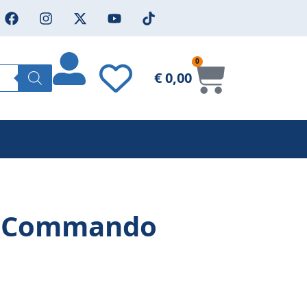
0
€
0,00
r Commando