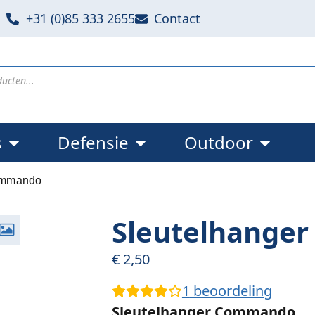
+31 (0)85 333 2655
Contact
s
Defensie
Outdoor
ommando
Sleutelhange
€
2,50
1
beoordeling
Sleutelhanger Commando