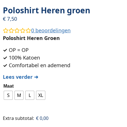
Poloshirt Heren groen
€
7,50
0
beoordelingen
Poloshirt Heren Groen
✓
OP = OP
✓
100% Katoen
✓
Comfortabel en ademend
Lees verder ➜
Maat
S
M
L
XL
Extra subtotal:
€
0,00