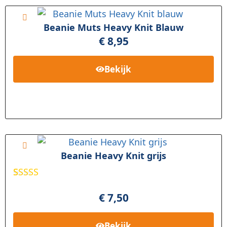
Beanie Muts Heavy Knit Blauw
€
8,95
Bekijk
Beanie Heavy Knit grijs
Gewaard
1
eerd
€
7,50
4.00
op 5
gebasee
rd op
Bekijk