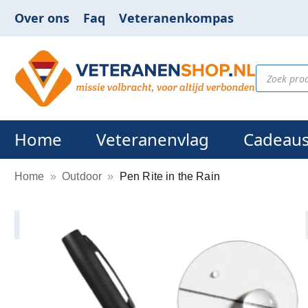
Over ons
Faq
Veteranenkompas
Home
Veteranenvlag
Cadeau
Home
»
Outdoor
»
Pen Rite in the Rain