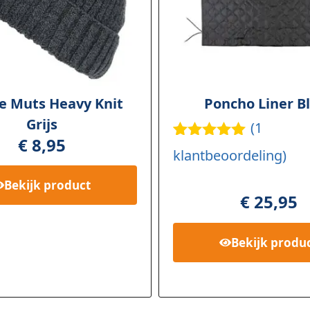
e Muts Heavy Knit
Poncho Liner B
Grijs
(
1
€
8,95
Gewaardee
1
klantbeoordeling)
rd
5.00
op
5
Bekijk
product
gebaseerd
€
25,95
op
klant
waardering
Bekijk
produ