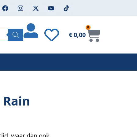
0
€
0,00
e Rain
ltijd, waar dan ook