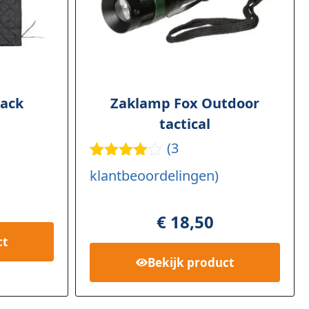
lack
Zaklamp Fox Outdoor
tactical
(
3
Gewaard
3
klantbeoordelingen)
eerd
4.33
op 5
gebaseer
€
18,50
d op
klant
waarderi
ct
ngen
Bekijk
product