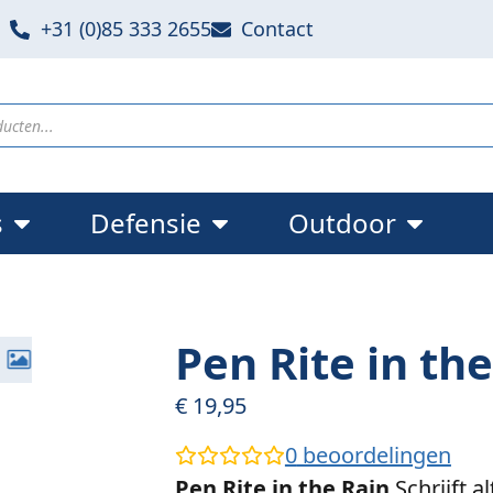
+31 (0)85 333 2655
Contact
s
Defensie
Outdoor
Pen Rite in th
€
19,95
0
beoordelingen
Pen Rite in the Rain
Schrijft a