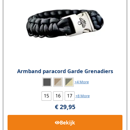
Armband paracord Garde Grenadiers
+4 More
15
16
17
+8 More
€
29,95
Bekijk