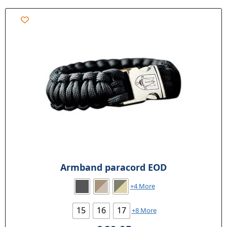
Armband paracord EOD
+4 More
15
16
17
+8 More