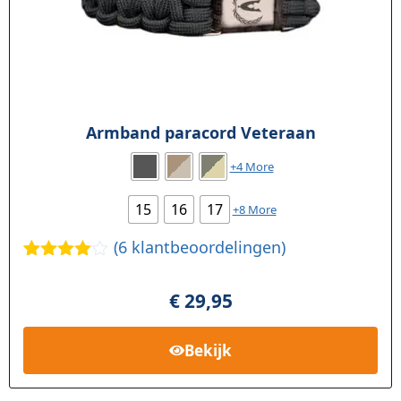
Armband paracord Veteraan
+4 More
15
16
17
+8 More
(
6
klantbeoordelingen)
Gewaard
6
eerd
4.33
€
29,95
op 5
gebaseer
d op
Bekijk
klant
waarderi
ngen