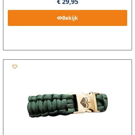
€
29,95
Bekijk