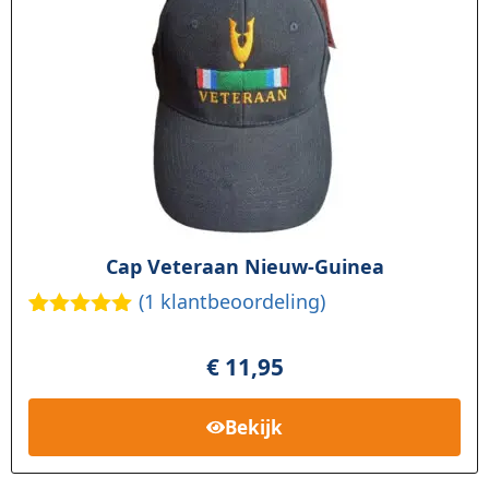
Cap Veteraan Nieuw-Guinea
(
1
klantbeoordeling)
Gewaardee
1
rd
5.00
op
€
11,95
5
gebaseerd
op
klant
Bekijk
waardering