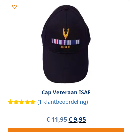
Cap Veteraan ISAF
(
1
klantbeoordeling)
Gewaardee
1
rd
5.00
op
€
11,95
€
9,95
5
gebaseerd
op
klant