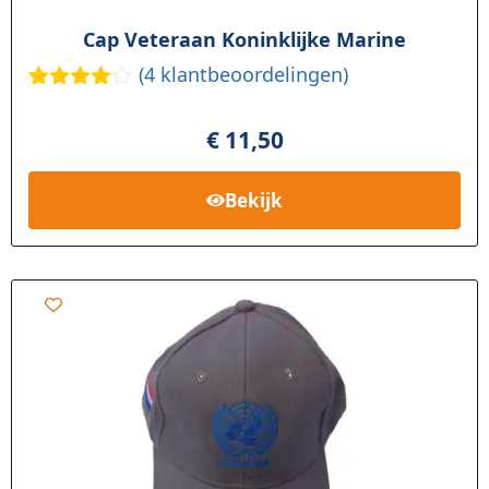
Cap Veteraan Koninklijke Marine
(
4
klantbeoordelingen)
Gewaard
4
eerd
€
11,50
4.00
op 5
gebasee
rd op
Bekijk
klant
waarderi
ngen