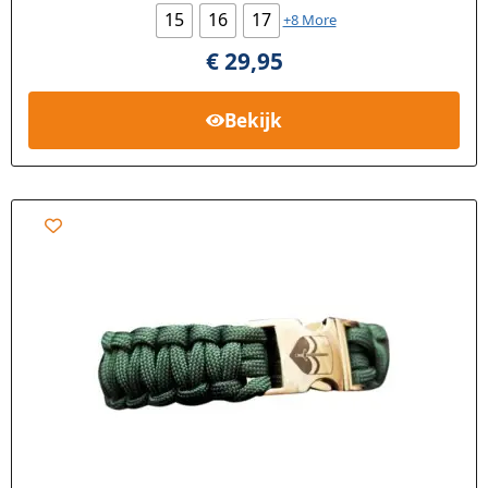
15
16
17
+8 More
€
29,95
Bekijk