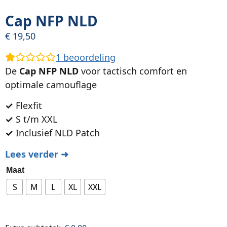
Cap NFP NLD
€
19,50
1
beoordeling
De
Cap NFP NLD
voor tactisch comfort en
optimale camouflage
✓
Flexfit
✓
S t/m XXL
✓
Inclusief NLD Patch
Lees verder ➜
Maat
S
M
L
XL
XXL