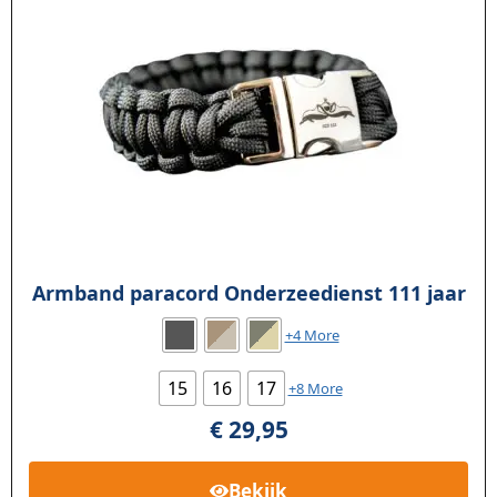
Armband paracord Onderzeedienst 111 jaar
+4 More
15
16
17
+8 More
€
29,95
Bekijk