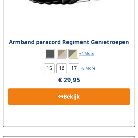
Armband paracord Regiment Genietroepen
+4 More
15
16
17
+8 More
€
29,95
Bekijk