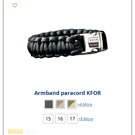
Armband paracord KFOR
+4 More
15
16
17
+8 More