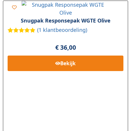
Snugpak Responsepak WGTE Olive
(
1
klantbeoordeling)
Gewaardee
1
rd
5.00
op
€
36,00
5
gebaseerd
op
klant
Bekijk
waardering