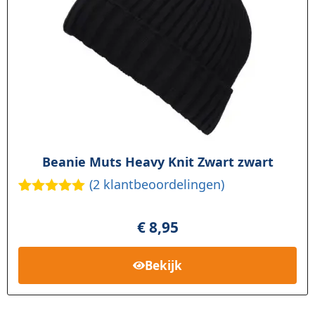
Beanie Muts Heavy Knit Zwart zwart
(
2
klantbeoordelingen)
Gewaardee
2
rd
5.00
op
€
8,95
5
gebaseerd
op
klant
Bekijk
waardering
en