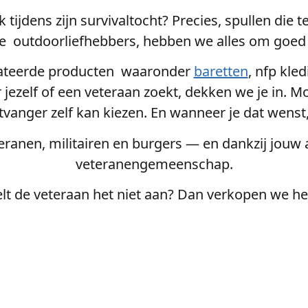
ak tijdens zijn survivaltocht? Precies, spullen die
 outdoorliefhebbers, hebben we alles om goed 
relateerde producten waaronder
baretten
, nfp kle
jezelf of een veteraan zoekt, dekken we je in. Moc
ger zelf kan kiezen. En wanneer je dat wenst, p
ranen, militairen en burgers — en dankzij jouw
veteranengemeenschap.
lt de veteraan het niet aan? Dan verkopen we het
Geef met betekenis
Cadeaus die meer zeggen dan