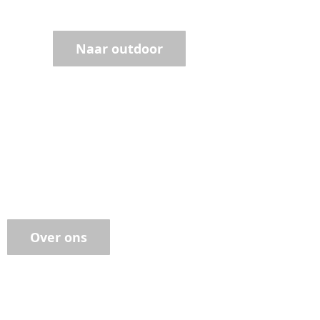
buitenavonturen
Naar outdoor
nkoop met impact
amen geven we terug
Over ons