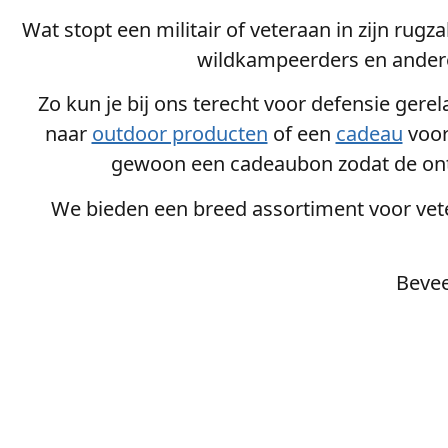
Wat stopt een militair of veteraan in zijn rugz
wildkampeerders en andere
Zo kun je bij ons terecht voor defensie ge
naar
outdoor producten
of een
cadeau
voor 
gewoon een cadeaubon zodat de ontvan
We bieden een breed assortiment voor vete
Bevee
Getest in het veld
Gemaakt voor inzet. Gekozen met