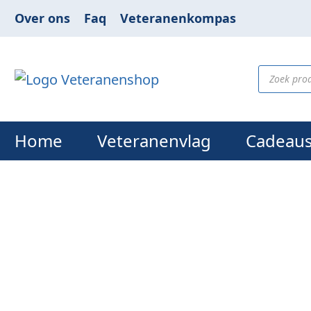
Over ons
Faq
Veteranenkompas
Home
Veteranenvlag
Cadeau