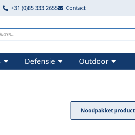
+31 (0)85 333 2655
Contact
s
Defensie
Outdoor
Noodpakket
Wees voorbereid op he
Noodpakket product