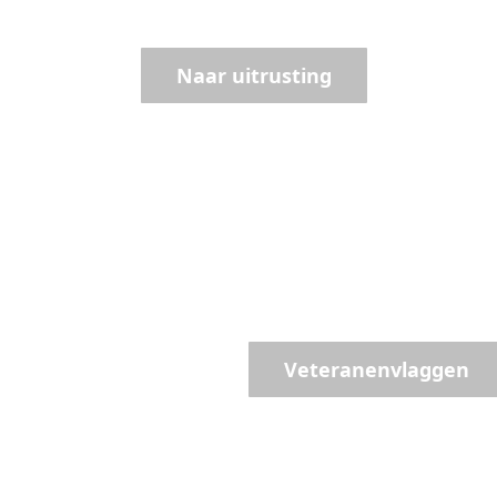
precisie
Naar uitrusting
Maak een state
Voor erkenning, waardering en v
Veteranenvlaggen