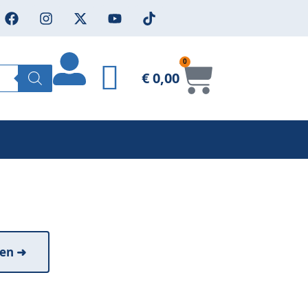
0
€
0,00
t onverwachte
en ➜